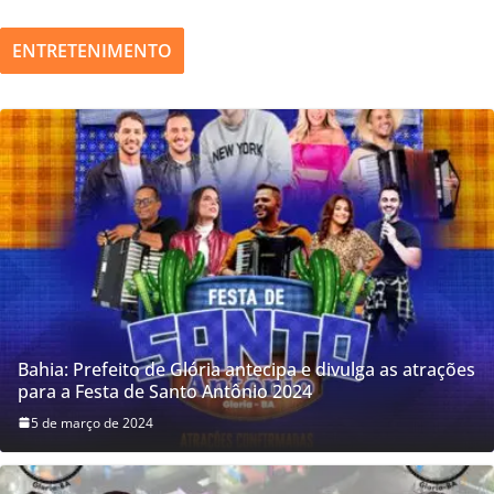
í
d
ENTRETENIMENTO
e
o
Bahia: Prefeito de Glória antecipa e divulga as atrações
para a Festa de Santo Antônio 2024
5 de março de 2024