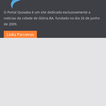
O Portal Quixaba é um site dedicado exclusivamente a
notícias da cidade de Glória-BA, fundado no dia 26 de junho
de 2009.
Links Parceiros
Cidade FM Santa Brigida
Manoel Alves
Site PA4
Chico Sabe Tudo
Jornal Região em Destaque
Outros Links