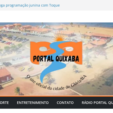
ega programação junina com Toque
uinho e Lulinha, Kannário, Limão com
es
 promove curso de Direção Defensiva
secretarias municipais
fortalece agricultura com
odutores rurais
, Câmara de Glória-BA mantém parecer
as de David Cavalcanti; ex-prefeito vai
ória com serviços gratuitos para a
PORTE
ENTRETENIMENTO
CONTATO
RÁDIO PORTAL Q