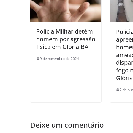
Polícia Militar detém
Políci
homem por agressão
apree
física em Glória-BA
home
ameaç
9 de novembro de 2024
dispa
fogo n
Glóri
2 de ou
Deixe um comentário