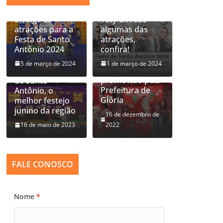
í
antecipa e
Wallas Arrais e
d
divulga as
Taty Girl são
atrações para a
algumas das
e
Festa de Santo
atrações,
Glorienses
Prefeitura de
o
Antônio 2024
confira!
participam dos
Glória anuncia
festejos
primeira atração
5 de março de 2024
1 de março de 2024
natalinos
local para Festa
promovido pela
de Santo
Prefeitura de
Antônio, o
Glória
melhor festejo
junino da região
16 de dezembro de
16 de maio de 2023
2022
FALE CONOSCO
Nome
*