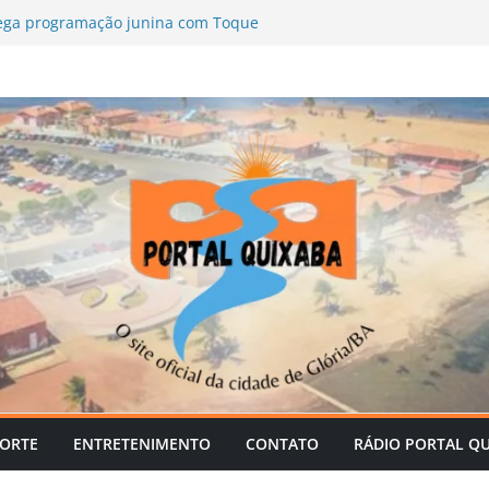
ega programação junina com Toque
uinho e Lulinha, Kannário, Limão com
es
 promove curso de Direção Defensiva
secretarias municipais
fortalece agricultura com
odutores rurais
, Câmara de Glória-BA mantém parecer
as de David Cavalcanti; ex-prefeito vai
ória com serviços gratuitos para a
PORTE
ENTRETENIMENTO
CONTATO
RÁDIO PORTAL Q