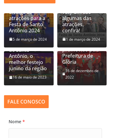
í
antecipa e
Wallas Arrais e
d
divulga as
Taty Girl são
atrações para a
algumas das
e
Festa de Santo
atrações,
Glorienses
Prefeitura de
o
Antônio 2024
confira!
participam dos
Glória anuncia
festejos
primeira atração
5 de março de 2024
1 de março de 2024
natalinos
local para Festa
promovido pela
de Santo
Prefeitura de
Antônio, o
Glória
melhor festejo
junino da região
16 de dezembro de
16 de maio de 2023
2022
FALE CONOSCO
Nome
*