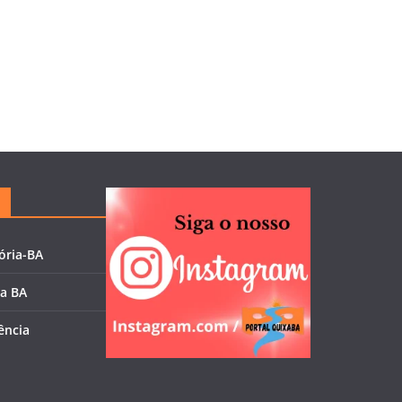
ória-BA
ia BA
ência